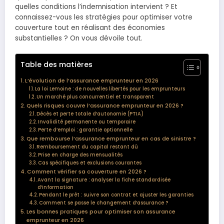
quelles conditions l’indemnisation intervient ? Et
connaissez-vous les stratégies pour optimiser votre
couverture tout en réalisant des économies
substantielles ? On vous dévoile tout.
Table des matières
L’évolution de l’assurance emprunteur en 2026
La loi Lemoine : de nouvelles libertés pour les emprunteurs
Un marché plus concurrentiel et transparent
Quels risques couvre l’assurance emprunteur en 2026 ?
Décès et perte totale d’autonomie (PTIA)
Invalidité permanente ou temporaire
Perte d’emploi : garantie optionnelle
Que rembourse l’assurance emprunteur en cas de sinistre ?
Remboursement du capital restant dû
Prise en charge des mensualités
Cas spécifiques et exclusions courantes
Comment vérifier sa couverture en 2026 ?
Avant la signature : analyser la fiche standardisée
d’information
Pendant le prêt : suivre son contrat et ajuster les garanties
Comment se passe le changement d’assurance ?
Les bonnes pratiques pour optimiser son assurance
emprunteur en 2026