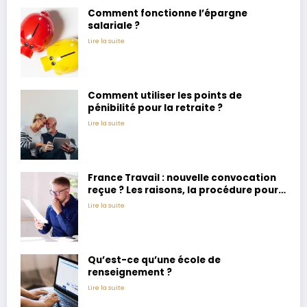
Comment fonctionne l’épargne
salariale ?
Lire la suite
Comment utiliser les points de
pénibilité pour la retraite ?
Lire la suite
France Travail : nouvelle convocation
reçue ? Les raisons, la procédure pour
la reporter et les étapes à suivre sur
Lire la suite
votre espace personnel
Qu’est-ce qu’une école de
renseignement ?
Lire la suite