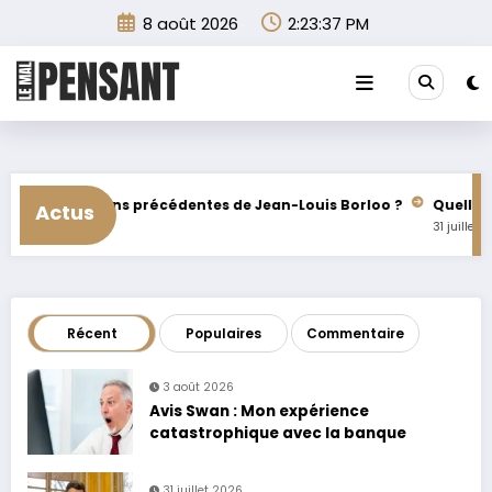
Aller
8 août 2026
2:23:40 PM
au
contenu
de Jean-Louis Borloo ?
Quelle est la fortune de Jean-François
Actus
31 juillet 2026
Récent
Populaires
Commentaire
3 août 2026
Avis Swan : Mon expérience
catastrophique avec la banque
31 juillet 2026