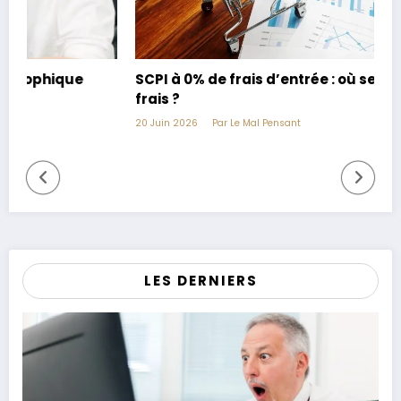
SCPI à 0% de frais d’entrée : où se cachent les
C
frais ?
t
20 Juin 2026
Par Le Mal Pensant
1
LES DERNIERS