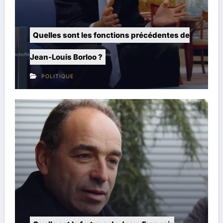
 les fonctions précédentes de
Matthieu Pigasse :
rloo ?
fortune du célèbre 
POLITIQUE
gauche ?