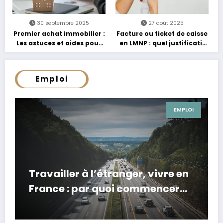
30 septembre 2025
27 août 2025
Premier achat immobilier :
Facture ou ticket de caisse
Les astuces et aides pour
en LMNP : quel justificatif
les jeunes acquéreurs
pour optimiser ses charges
Emploi
EMPLOI
Travailler à l’étranger, vivre en
France : par quoi commencer
pour devenir frontalier ?