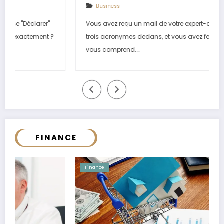
expliqué
Business
Vous avez reçu un mail de votre expert-comptable avec
trois acronymes dedans, et vous avez fermé l'onglet. On
vous comprend.…
FINANCE
Finance