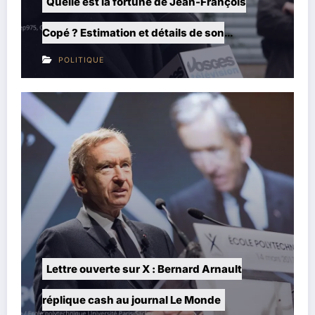
 fortune de Jean-François
Joachim Le Floch-I
tion et détails de son
parents, vie privée
POLITIQUE
e sur X : Bernard Arnault
Cory Le Guen et la 
 au journal Le Monde
passé et ses cond