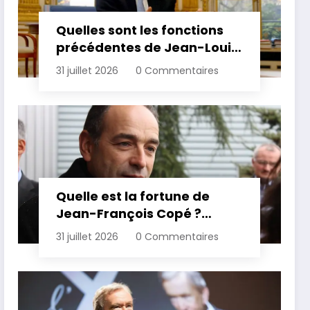
Quelles sont les fonctions
précédentes de Jean-Louis
Borloo ?
31 juillet 2026
0 Commentaires
Quelle est la fortune de
Jean-François Copé ?
Estimation et détails de son
31 juillet 2026
0 Commentaires
patrimoine