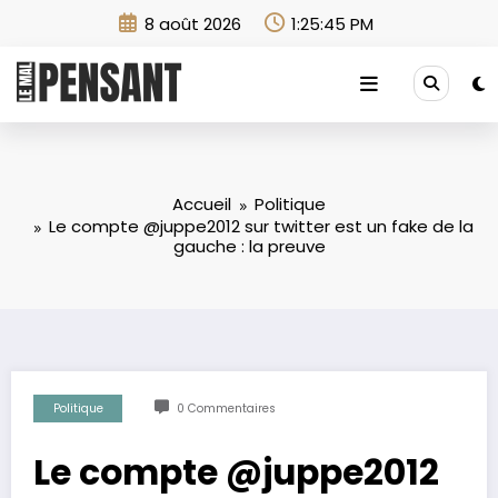
Aller
8 août 2026
1:25:47 PM
au
contenu
Accueil
Politique
Le compte @juppe2012 sur twitter est un fake de la
gauche : la preuve
Politique
0 Commentaires
Le compte @juppe2012