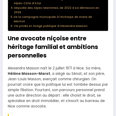
Alpes-Côte d’Azur
Députée des Alpes-Maritimes, de 2022 à sa démission en
2026
De la campagne municipale à l’écharpe de maire de
Menton
Vie privée et image publique d’Alexandra Masson
Une avocate niçoise entre
héritage familial et ambitions
personnelles
Alexandra Masson naît le 2 juillet 1971 à Nice. Sa mère,
Hélène Masson-Maret
, a siégé au Sénat, et son père,
Jean-Louis Masson, exerçait comme chirurgien. On
pourrait croire que la politique lui est tombée dessus par
simple filiation. Pourtant, son parcours personnel prend
une autre direction au départ : elle choisit le droit, se
spécialise en droit immobilier, et s’inscrit au barreau de
Nice comme avocate.