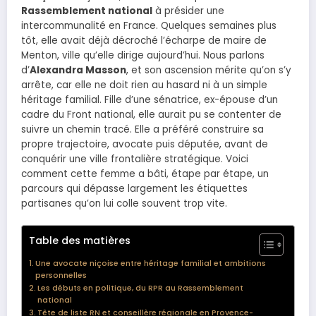
Rassemblement national
à présider une
intercommunalité en France. Quelques semaines plus
tôt, elle avait déjà décroché l’écharpe de maire de
Menton, ville qu’elle dirige aujourd’hui. Nous parlons
d’
Alexandra Masson
, et son ascension mérite qu’on s’y
arrête, car elle ne doit rien au hasard ni à un simple
héritage familial. Fille d’une sénatrice, ex-épouse d’un
cadre du Front national, elle aurait pu se contenter de
suivre un chemin tracé. Elle a préféré construire sa
propre trajectoire, avocate puis députée, avant de
conquérir une ville frontalière stratégique. Voici
comment cette femme a bâti, étape par étape, un
parcours qui dépasse largement les étiquettes
partisanes qu’on lui colle souvent trop vite.
Table des matières
Une avocate niçoise entre héritage familial et ambitions
personnelles
Les débuts en politique, du RPR au Rassemblement
national
Tête de liste RN et conseillère régionale en Provence-