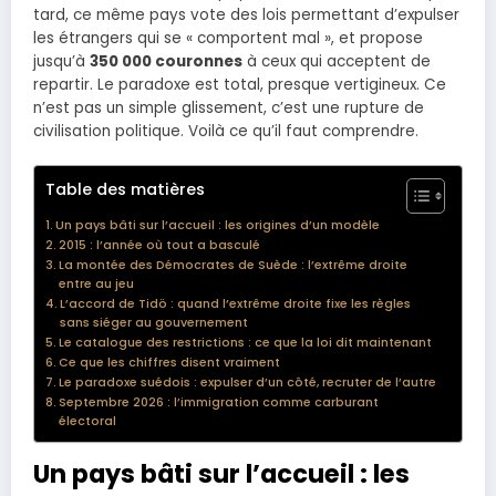
tard, ce même pays vote des lois permettant d’expulser
les étrangers qui se « comportent mal », et propose
jusqu’à
350 000 couronnes
à ceux qui acceptent de
repartir. Le paradoxe est total, presque vertigineux. Ce
n’est pas un simple glissement, c’est une rupture de
civilisation politique. Voilà ce qu’il faut comprendre.
Table des matières
Un pays bâti sur l’accueil : les origines d’un modèle
2015 : l’année où tout a basculé
La montée des Démocrates de Suède : l’extrême droite
entre au jeu
L’accord de Tidö : quand l’extrême droite fixe les règles
sans siéger au gouvernement
Le catalogue des restrictions : ce que la loi dit maintenant
Ce que les chiffres disent vraiment
Le paradoxe suédois : expulser d’un côté, recruter de l’autre
Septembre 2026 : l’immigration comme carburant
électoral
Un pays bâti sur l’accueil : les