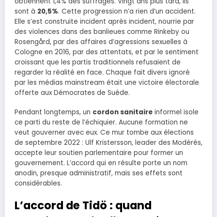
obtiennent 1,4% des suffrages. Vingt ans plus tard, ils
sont à
20,5%
. Cette progression n’a rien d’un accident.
Elle s’est construite incident après incident, nourrie par
des violences dans des banlieues comme Rinkeby ou
Rosengård, par des affaires d’agressions sexuelles à
Cologne en 2016, par des attentats, et par le sentiment
croissant que les partis traditionnels refusaient de
regarder la réalité en face. Chaque fait divers ignoré
par les médias mainstream était une victoire électorale
offerte aux Démocrates de Suède.
Pendant longtemps, un
cordon sanitaire
informel isole
ce parti du reste de l’échiquier. Aucune formation ne
veut gouverner avec eux. Ce mur tombe aux élections
de septembre 2022 : Ulf Kristersson, leader des Modérés,
accepte leur soutien parlementaire pour former un
gouvernement. L’accord qui en résulte porte un nom
anodin, presque administratif, mais ses effets sont
considérables.
L’accord de Tidö : quand