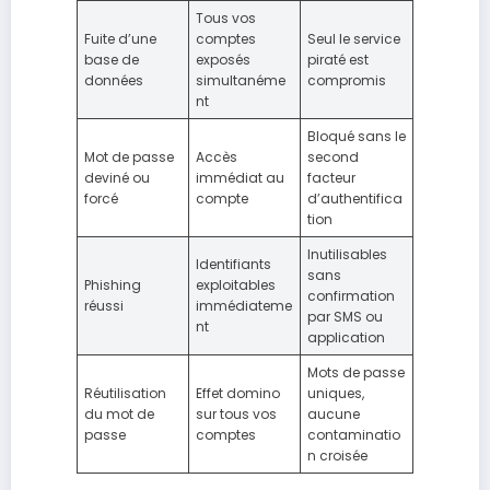
Tous vos
Fuite d’une
comptes
Seul le service
base de
exposés
piraté est
données
simultanéme
compromis
nt
Bloqué sans le
Mot de passe
Accès
second
deviné ou
immédiat au
facteur
forcé
compte
d’authentifica
tion
Inutilisables
Identifiants
sans
Phishing
exploitables
confirmation
réussi
immédiateme
par SMS ou
nt
application
Mots de passe
Réutilisation
Effet domino
uniques,
du mot de
sur tous vos
aucune
passe
comptes
contaminatio
n croisée