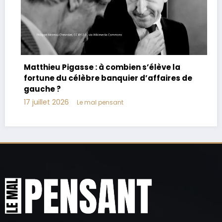
Joachim Le Floch-Imad : biographie, âge,
parents, vie privée
17 juillet 2026
Le mal pensant