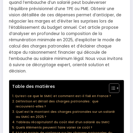
quand l’embauche d’un salarié peut bouleverser
l’équilibre prévisionnel d’une TPE ou PME. Obtenir une
vision détaillée de ces dépenses permet d’anticiper, de
négocier les marges et d’éviter les surprises lors de
l’établissement du budget annuel. Cet article propose
d’analyser en profondeur la composition de la
rémunération minimale en 2025, d’expliciter le mode de
calcul des charges patronales et d’éclairer chaque
étape du raisonnement financier qui découle de
l’embauche au salaire minimum légal. Nous vous invitons
à suivre ce décryptage expert, orienté solution et
décision.
Table des matières
Qu’est-ce que le SMIC et comment est-il fixé en France ?
Définition et détail des charges patronales : que
recouvrent-elles ?
Quel est le montant des charges patronales sur un salarié
au SMIC en 2025 ?
Tableau récapitulatif du coût réel d’un salarié au SMIC
Quels éléments peuvent faire varier ce coût ?
FAQ et points de vigilance sur les charges patronales du