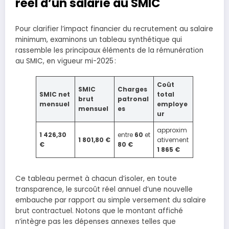
réel d’un salarié au SMIC
Pour clarifier l’impact financier du recrutement au salaire
minimum, examinons un tableau synthétique qui
rassemble les principaux éléments de la rémunération
au SMIC, en vigueur mi-2025 :
Coût
SMIC
Charges
SMIC net
total
brut
patronal
mensuel
employe
mensuel
es
ur
approxim
1 426,30
entre
60
et
1 801,80 €
ativement
€
80 €
1 865 €
Ce tableau permet à chacun d’isoler, en toute
transparence, le surcoût réel annuel d’une nouvelle
embauche par rapport au simple versement du salaire
brut contractuel. Notons que le montant affiché
n’intègre pas les dépenses annexes telles que