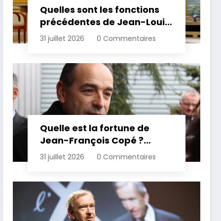
Quelles sont les fonctions
précédentes de Jean-Louis
Borloo ?
31 juillet 2026
0 Commentaires
Quelle est la fortune de
Jean-François Copé ?
Estimation et détails de son
31 juillet 2026
0 Commentaires
patrimoine