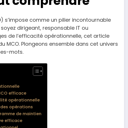
out comprendre
O) s’impose comme un pilier incontournable
soyez dirigeant, responsable IT ou
de l’efficacité opérationnelle, cet article
es du MCO. Plongeons ensemble dans cet univers
tres-mots.
ationnelle
MCO efficace
lité opérationnelle
é des opérations
ogramme de maintien
e efficace
rationnel