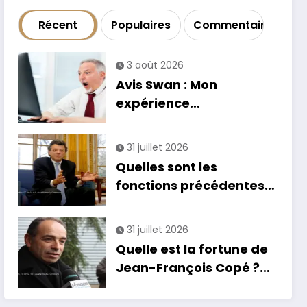
Récent
Populaires
Commentaire
3 août 2026
Avis Swan : Mon
expérience
catastrophique avec la
banque
31 juillet 2026
Quelles sont les
fonctions précédentes
de Jean-Louis Borloo ?
31 juillet 2026
Quelle est la fortune de
Jean-François Copé ?
Estimation et détails de
son patrimoine