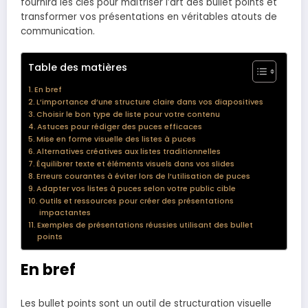
fournira les clés pour maîtriser l’art des bullet points et
transformer vos présentations en véritables atouts de
communication.
Table des matières
En bref
L’importance d’une structure claire dans vos diapositives
Choisir le bon type de liste pour votre contenu
Astuces pour rédiger des puces efficaces
Mise en forme visuelle des listes à puces
Alternatives créatives aux listes traditionnelles
Équilibrer texte et éléments visuels dans vos slides
Erreurs courantes à éviter lors de l’utilisation de puces
Adapter vos listes à puces selon votre public cible
Outils et ressources pour créer des présentations
impactantes
Exemples de présentations réussies utilisant des bullet
points
En bref
Les bullet points sont un outil de structuration visuelle