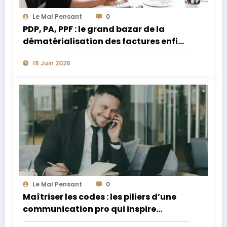
Le Mal Pensant
0
PDP, PA, PPF : le grand bazar de la
dématérialisation des factures enfin
expliqué
18 Juin 2026
Le Mal Pensant
0
Maîtriser les codes : les piliers d’une
communication pro qui inspire
confiance