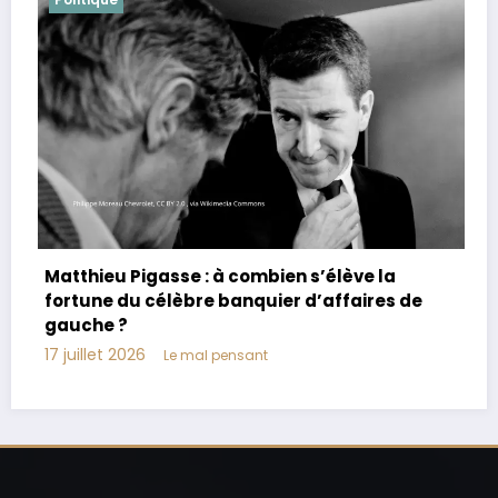
Joachim Le Floch-Imad : biographie, âge,
parents, vie privée
17 juillet 2026
Le mal pensant