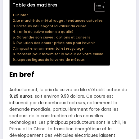
Table des matières
En bref
Le marché du métal rouge : tendances actuelles
Facteurs influençant la valeur du cuivre
Tarifs du cuivre selon sa qualité
Où vendre son cuivre : options et conseils
Évolution des cours : prévisions pour l’avenir
Impact environnemental et recyclage
Conseils pour maximiser la valeur de votre cuivre
Aspects légaux de la vente de métaux
En bref
Actuellement, le prix du cuivre au kilo s’établit autour de
9,29 euros
, soit environ 9,98 dollars. Ce cours est
influencé par de nombreux facteurs, notamment la
demande mondiale, particulièrement forte dans les
secteurs de la construction et des nouvelles
technologies. Les principaux producteurs sont le Chili, le
Pérou et la Chine. La transition énergétique et le
développement des véhicules électriques laissent