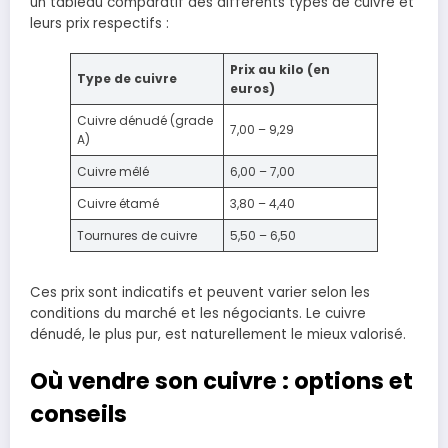
un tableau comparatif des différents types de cuivre et
leurs prix respectifs :
Prix au kilo (en
Type de cuivre
euros)
Cuivre dénudé (grade
7,00 – 9,29
A)
Cuivre mêlé
6,00 – 7,00
Cuivre étamé
3,80 – 4,40
Tournures de cuivre
5,50 – 6,50
Ces prix sont indicatifs et peuvent varier selon les
conditions du marché et les négociants. Le cuivre
dénudé, le plus pur, est naturellement le mieux valorisé.
Où vendre son cuivre : options et
conseils