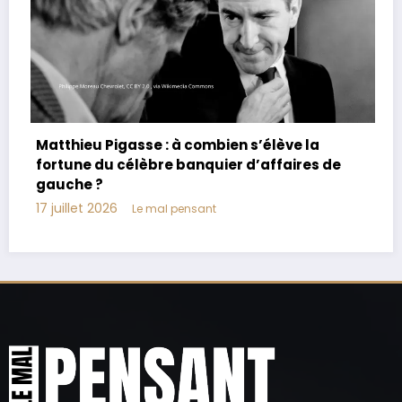
Joachim Le Floch-Imad : biographie, âge,
parents, vie privée
17 juillet 2026
Le mal pensant