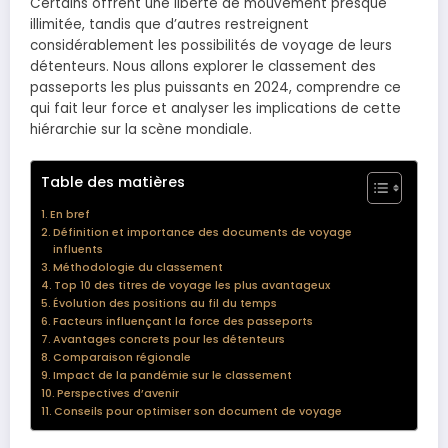
Certains offrent une liberté de mouvement presque
illimitée, tandis que d’autres restreignent
considérablement les possibilités de voyage de leurs
détenteurs. Nous allons explorer le classement des
passeports les plus puissants en 2024, comprendre ce
qui fait leur force et analyser les implications de cette
hiérarchie sur la scène mondiale.
Table des matières
En bref
Définition et importance des documents de voyage
influents
Méthodologie du classement
Top 10 des titres de voyage les plus avantageux
Évolution des positions au fil du temps
Facteurs influençant la force des passeports
Avantages concrets pour les détenteurs
Comparaison régionale
Impact de la pandémie sur le classement
Perspectives d’avenir
Conseils pour optimiser son document de voyage