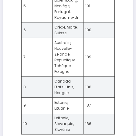
Luxembourg,
5
Norvège,
191
Portugal,
Royaume-Uni
Grèce, Malte,
6
190
Suisse
Australie,
Nouvelle-
Zélande,
7
189
République
Tchèque,
Pologne
Canada,
8
États-Unis,
188
Hongrie
Estonie,
9
187
Lituanie
Lettonie,
10
Slovaquie,
186
Slovénie