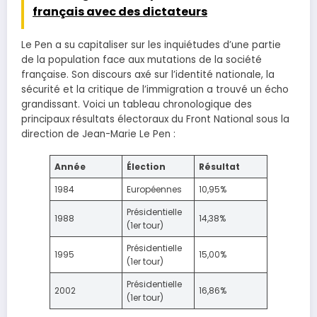
français avec des dictateurs
Le Pen a su capitaliser sur les inquiétudes d’une partie
de la population face aux mutations de la société
française. Son discours axé sur l’identité nationale, la
sécurité et la critique de l’immigration a trouvé un écho
grandissant. Voici un tableau chronologique des
principaux résultats électoraux du Front National sous la
direction de Jean-Marie Le Pen :
Année
Élection
Résultat
1984
Européennes
10,95%
Présidentielle
1988
14,38%
(1er tour)
Présidentielle
1995
15,00%
(1er tour)
Présidentielle
2002
16,86%
(1er tour)