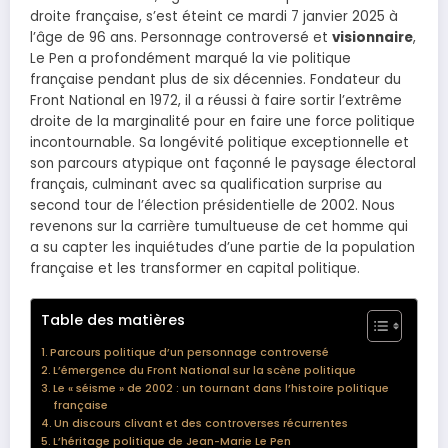
droite française, s’est éteint ce mardi 7 janvier 2025 à
l’âge de 96 ans. Personnage controversé et
visionnaire
,
Le Pen a profondément marqué la vie politique
française pendant plus de six décennies. Fondateur du
Front National en 1972, il a réussi à faire sortir l’extrême
droite de la marginalité pour en faire une force politique
incontournable. Sa longévité politique exceptionnelle et
son parcours atypique ont façonné le paysage électoral
français, culminant avec sa qualification surprise au
second tour de l’élection présidentielle de 2002. Nous
revenons sur la carrière tumultueuse de cet homme qui
a su capter les inquiétudes d’une partie de la population
française et les transformer en capital politique.
Table des matières
Parcours politique d’un personnage controversé
L’émergence du Front National sur la scène politique
Le « séisme » de 2002 : un tournant dans l’histoire politique
française
Un discours clivant et des controverses récurrentes
L’héritage politique de Jean-Marie Le Pen