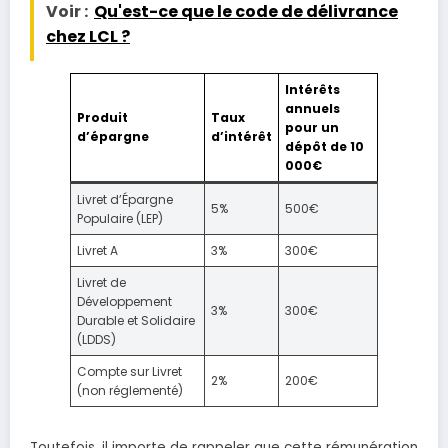
Voir :
Qu'est-ce que le code de délivrance
chez LCL ?
Intérêts
annuels
Produit
Taux
pour un
d’épargne
d’intérêt
dépôt de 10
000€
Livret d’Épargne
5%
500€
Populaire (LEP)
Livret A
3%
300€
Livret de
Développement
3%
300€
Durable et Solidaire
(LDDS)
Compte sur Livret
2%
200€
(non réglementé)
Toutefois, il importe de rappeler que cette rémunération