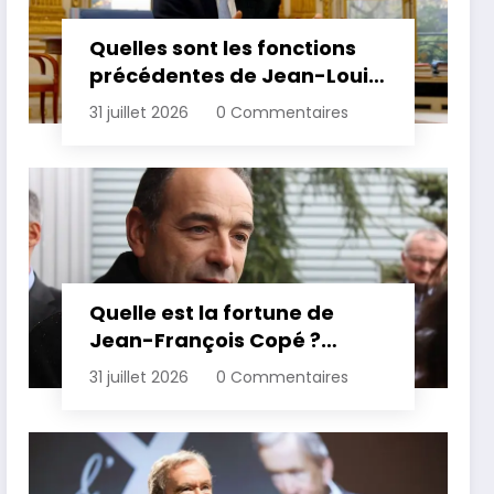
Quelles sont les fonctions
précédentes de Jean-Louis
Borloo ?
31 juillet 2026
0 Commentaires
Quelle est la fortune de
Jean-François Copé ?
Estimation et détails de son
31 juillet 2026
0 Commentaires
patrimoine