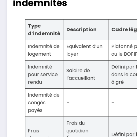
indemnités
Type
Description
Cadre lég
d’indemnité
Indemnité de
Equivalent d’un
Plafonné p
logement
loyer
ou le BOFI
Indemnité
Défini par
Salaire de
pour service
dans le co
l’accueillant
rendu
à gré
Indemnité de
congés
–
–
payés
Frais du
Frais
quotidien
Défini par