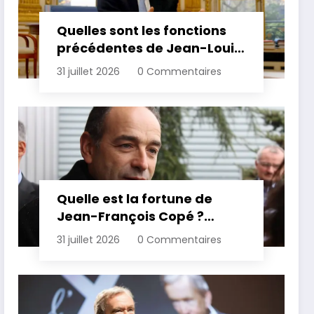
Quelles sont les fonctions
précédentes de Jean-Louis
Borloo ?
31 juillet 2026
0 Commentaires
Quelle est la fortune de
Jean-François Copé ?
Estimation et détails de son
31 juillet 2026
0 Commentaires
patrimoine