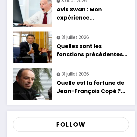
3 août 2026
Avis Swan : Mon
expérience
catastrophique avec la
banque
31 juillet 2026
Quelles sont les
fonctions précédentes
de Jean-Louis Borloo ?
31 juillet 2026
Quelle est la fortune de
Jean-François Copé ?
Estimation et détails de
son patrimoine
FOLLOW