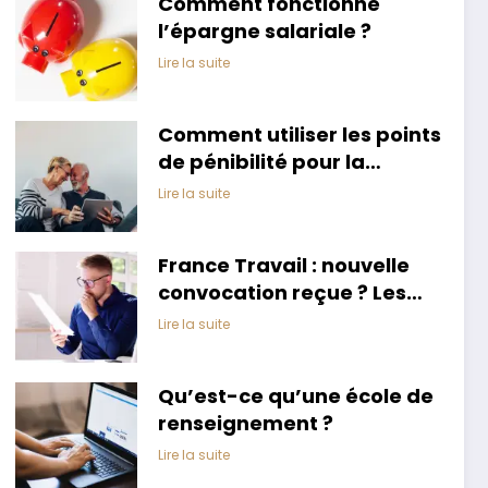
Comment fonctionne
l’épargne salariale ?
Lire la suite
Comment utiliser les points
de pénibilité pour la
retraite ?
Lire la suite
France Travail : nouvelle
convocation reçue ? Les
raisons, la procédure pour
Lire la suite
la reporter et les étapes à
suivre sur votre espace
Qu’est-ce qu’une école de
personnel
renseignement ?
Lire la suite