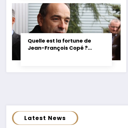
Quelle est la fortune de
Alexandre Devecchio : origine, vie
Jean-François Copé ?
Estimation et détails de son
privée, salaire, parcours…
patrimoine
POLITIQUE
Latest News