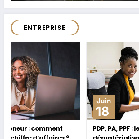
ENTREPRISE
Juin
18
PDP, PA, PPF : le grand bazar de la
dématérialisation des factures