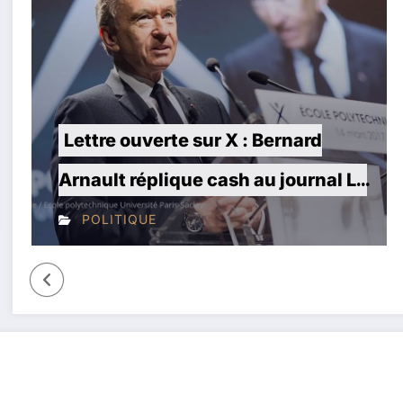
Lettre ouverte sur X : Bernard
L
Arnault réplique cash au journal Le
V
Monde
d
POLITIQUE