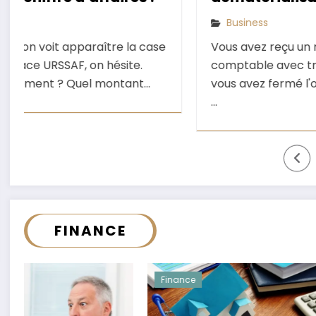
enfin expliqué
Business
Vous avez reçu un mail de votre expert-
comptable avec trois acronymes dedans, et
vous avez fermé l'onglet. On vous comprend.
…
FINANCE
Finance
Finance