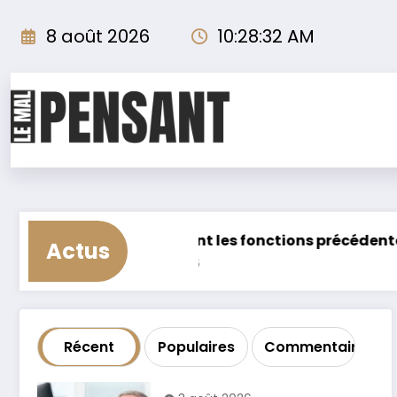
Aller
au
8 août 2026
10:28:35 AM
contenu
 les fonctions précédentes de Jean-Louis Borloo ?
Actus
Récent
Populaires
Commentaire