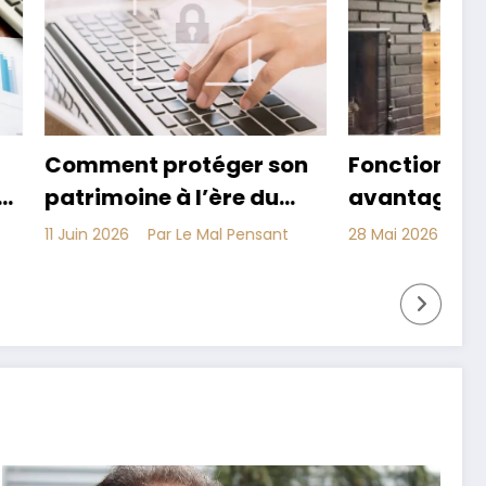
otéger son
Fonctionnement et
A
 l’ère du
avantages : tout savoir
e
cté
sur le placement
c
Le Mal Pensant
28 Mai 2026
Par Le Mal Pensant
3 
assurance-vie
b