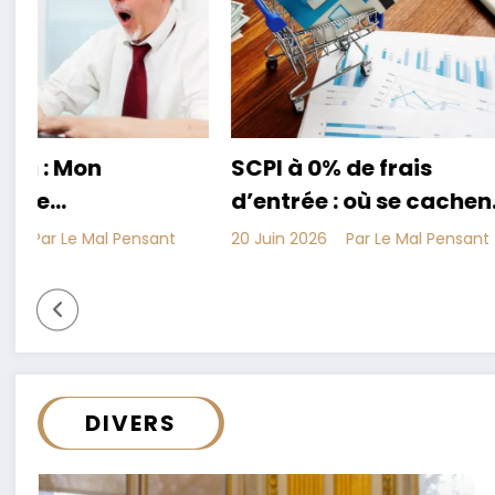
SCPI à 0% de frais
Comment pr
d’entrée : où se cachent
patrimoine à
a
les frais ?
tout-conne
20 Juin 2026
Par Le Mal Pensant
11 Juin 2026
Par 
DIVERS