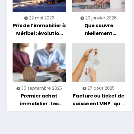
Business
22 mai 2026
20 janvier 2026
r
La première fois qu'on voit apparaître la case
Prix de l’immobilier à
Que couvre
es
"Déclarer" sur l'espace URSSAF, on hésite.
Méribel : évolution
réellement
Quoi mettre exactement ? Quel montant…
de la cote au m²
l’assurance
emprunteur en 2026
?
30 septembre 2025
27 août 2025
Premier achat
Facture ou ticket de
immobilier : Les
caisse en LMNP : quel
astuces et aides
justificatif pour
pour les jeunes
optimiser ses
Finance
acquéreurs
charges