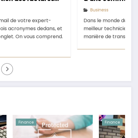
inspire confiance
Business
Dans le monde du travail, on peut être le
meilleur technicien de son domaine, si la
manière de transmettre l'information…
Finance