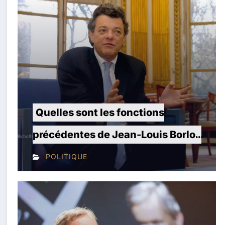
Quelles sont les fonctions
Q
précédentes de Jean-Louis Borloo
F
?
d
POLITIQUE