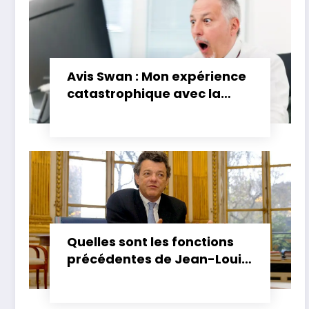
Avis Swan : Mon expérience
catastrophique avec la
banque
Joachim Le Floch-Imad :
biographie, âge, parents, vie
privée
POLITIQUE
Quelles sont les fonctions
précédentes de Jean-Louis
Borloo ?