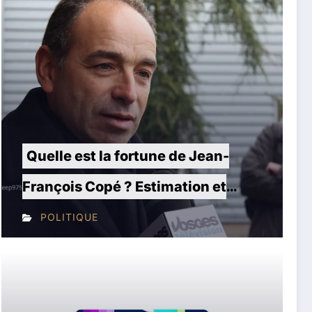
uelle est la fortune de Jean-
Mat
rançois Copé ? Estimation et
s’él
étails de son patrimoine
ban
POLITIQUE
P