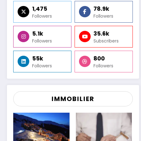
1,475
78.9k
Followers
Followers
5.1k
35.6k
Followers
Subscribers
55k
800
Followers
Followers
IMMOBILIER
Juin
26
n
Micro-entrepreneur : comment
déclarer votre chiffre d’affaires ?